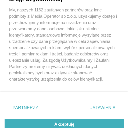
My, naszych 1162 zaufanych partnerów oraz inne
Wydawca mediów
lokalnych
podmioty z Media Operator sp z.o.o. uzyskujemy dostęp i
przechowujemy informacje na urządzeniu oraz
przetwarzamy dane osobowe, takie jak unikalne
identyfikatory, standardowe informacje wysyłane przez
urządzenie czy dane przeglądania w celu zapewniania
4 / 0
spersonalizowanych reklam, wybór spersonalizowanych
Nie zapomnij
treści, pomiar reklam i treści, badanie odbiorców oraz
zapoznać się z:
polityką prywatności
regulamin korzystania z portali
ulepszanie usług. Za zgodą Użytkownika my i Zaufani
Twoje
miasto
Skontakuj się
z nami
Partnerzy możemy używać dokładnych danych
Piekary Śląskie
Kontakt
geolokalizacyjnych oraz aktywnie skanować
Chorzów
Wydawca
charakterystykę urządzenia do celów identyfikacji.
Tarnowskie Góry
Redakcja
Ruda Śląska
Newsletter
Ponieważ cenimy Twoją prywatność, prosimy o zgodę na
Świętochłowice
Reklama
korzystanie z tych technologii poprzez kliknięcie
Tychy
„Akceptuję”. Zgoda jest dobrowolna i zawsze możesz ją
Bytom
Katowice
zmienić/wycofać klikając przycisk ustawień prywatności
REKLAMA
PARTNERZY
USTAWIENIA
Gliwice
znajdujący się w lewym dolnym rogu strony
. Niektóre
Zabrze
Zagłębie
rodzaje przetwarzania danych nie wymagają zgody
użytkownika, ale masz prawo sprzeciwić się takiemu
Akceptuję