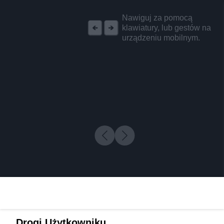
REKLAMA
Nawiguj za pomocą
klawiatury, lub gestów na
urządzeniu mobilnym.
Drogi Użytkowniku,