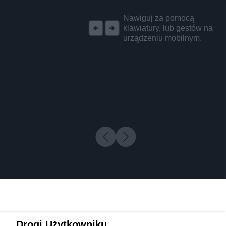
REKLAMA
Nawiguj za pomocą
klawiatury, lub gestów na
urządzeniu mobilnym.
Drogi Użytkowniku,