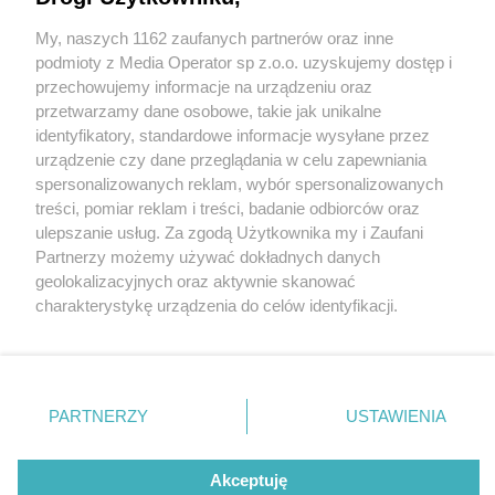
My, naszych 1162 zaufanych partnerów oraz inne
Wydawca mediów
lokalnych
podmioty z Media Operator sp z.o.o. uzyskujemy dostęp i
przechowujemy informacje na urządzeniu oraz
przetwarzamy dane osobowe, takie jak unikalne
identyfikatory, standardowe informacje wysyłane przez
urządzenie czy dane przeglądania w celu zapewniania
2 / 0
spersonalizowanych reklam, wybór spersonalizowanych
Nie zapomnij
treści, pomiar reklam i treści, badanie odbiorców oraz
zapoznać się z:
polityką prywatności
regulamin korzystania z portali
ulepszanie usług. Za zgodą Użytkownika my i Zaufani
Twoje
miasto
Skontakuj się
z nami
Partnerzy możemy używać dokładnych danych
Piekary Śląskie
Kontakt
geolokalizacyjnych oraz aktywnie skanować
Chorzów
Wydawca
charakterystykę urządzenia do celów identyfikacji.
Tarnowskie Góry
Redakcja
Ruda Śląska
Newsletter
Ponieważ cenimy Twoją prywatność, prosimy o zgodę na
Świętochłowice
Reklama
korzystanie z tych technologii poprzez kliknięcie
Tychy
„Akceptuję”. Zgoda jest dobrowolna i zawsze możesz ją
Bytom
Katowice
zmienić/wycofać klikając przycisk ustawień prywatności
REKLAMA
PARTNERZY
USTAWIENIA
Gliwice
znajdujący się w lewym dolnym rogu strony
. Niektóre
Zabrze
Zagłębie
rodzaje przetwarzania danych nie wymagają zgody
użytkownika, ale masz prawo sprzeciwić się takiemu
Akceptuję