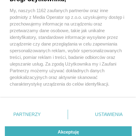
My, naszych 1162 zaufanych partnerów oraz inne
Wydawca mediów
lokalnych
podmioty z Media Operator sp z.o.o. uzyskujemy dostęp i
przechowujemy informacje na urządzeniu oraz
przetwarzamy dane osobowe, takie jak unikalne
identyfikatory, standardowe informacje wysyłane przez
urządzenie czy dane przeglądania w celu zapewniania
3 / 0
spersonalizowanych reklam, wybór spersonalizowanych
Nie zapomnij
treści, pomiar reklam i treści, badanie odbiorców oraz
zapoznać się z:
polityką prywatności
regulamin korzystania z portali
ulepszanie usług. Za zgodą Użytkownika my i Zaufani
Twoje
miasto
Skontakuj się
z nami
Partnerzy możemy używać dokładnych danych
Piekary Śląskie
Kontakt
geolokalizacyjnych oraz aktywnie skanować
Chorzów
Wydawca
charakterystykę urządzenia do celów identyfikacji.
Tarnowskie Góry
Redakcja
Ruda Śląska
Newsletter
Ponieważ cenimy Twoją prywatność, prosimy o zgodę na
Świętochłowice
Reklama
korzystanie z tych technologii poprzez kliknięcie
Tychy
„Akceptuję”. Zgoda jest dobrowolna i zawsze możesz ją
Bytom
Katowice
zmienić/wycofać klikając przycisk ustawień prywatności
REKLAMA
PARTNERZY
USTAWIENIA
Gliwice
znajdujący się w lewym dolnym rogu strony
. Niektóre
Zabrze
Zagłębie
rodzaje przetwarzania danych nie wymagają zgody
użytkownika, ale masz prawo sprzeciwić się takiemu
Akceptuję