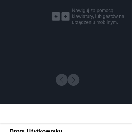
REKLAMA
Nawiguj za pomocą
klawiatury, lub gestów na
urządzeniu mobilnym.
Drogi Użytkowniku,