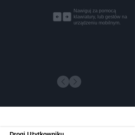
REKLAMA
Nawiguj za pomocą
klawiatury, lub gestów na
urządzeniu mobilnym.
Drogi Użytkowniku,