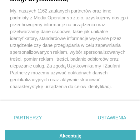
My, naszych 1162 zaufanych partnerów oraz inne
Wydawca mediów
lokalnych
podmioty z Media Operator sp z.o.o. uzyskujemy dostęp i
przechowujemy informacje na urządzeniu oraz
przetwarzamy dane osobowe, takie jak unikalne
identyfikatory, standardowe informacje wysyłane przez
urządzenie czy dane przeglądania w celu zapewniania
2 / 0
spersonalizowanych reklam, wybór spersonalizowanych
Nie zapomnij
treści, pomiar reklam i treści, badanie odbiorców oraz
zapoznać się z:
polityką prywatności
regulamin korzystania z portali
ulepszanie usług. Za zgodą Użytkownika my i Zaufani
Twoje
miasto
Skontakuj się
z nami
Partnerzy możemy używać dokładnych danych
Piekary Śląskie
Kontakt
geolokalizacyjnych oraz aktywnie skanować
Chorzów
Wydawca
charakterystykę urządzenia do celów identyfikacji.
Tarnowskie Góry
Redakcja
Ruda Śląska
Newsletter
Ponieważ cenimy Twoją prywatność, prosimy o zgodę na
Świętochłowice
Reklama
korzystanie z tych technologii poprzez kliknięcie
Tychy
„Akceptuję”. Zgoda jest dobrowolna i zawsze możesz ją
Bytom
Katowice
zmienić/wycofać klikając przycisk ustawień prywatności
REKLAMA
PARTNERZY
USTAWIENIA
Gliwice
znajdujący się w lewym dolnym rogu strony
. Niektóre
Zabrze
Zagłębie
rodzaje przetwarzania danych nie wymagają zgody
użytkownika, ale masz prawo sprzeciwić się takiemu
Akceptuję