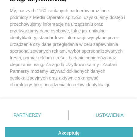
My, naszych 1160 zaufanych partnerów oraz inne
Wydawca mediów
lokalnych
podmioty z Media Operator sp z.o.o. uzyskujemy dostęp i
przechowujemy informacje na urządzeniu oraz
przetwarzamy dane osobowe, takie jak unikalne
identyfikatory, standardowe informacje wysyłane przez
urządzenie czy dane przeglądania w celu zapewniania
3 / 0
spersonalizowanych reklam, wybór spersonalizowanych
Nie zapomnij
treści, pomiar reklam i treści, badanie odbiorców oraz
zapoznać się z:
polityką prywatności
regulamin korzystania z portali
ulepszanie usług. Za zgodą Użytkownika my i Zaufani
Twoje
miasto
Skontakuj się
z nami
Partnerzy możemy używać dokładnych danych
Piekary Śląskie
Kontakt
geolokalizacyjnych oraz aktywnie skanować
Chorzów
Wydawca
charakterystykę urządzenia do celów identyfikacji.
Tarnowskie Góry
Redakcja
Ruda Śląska
Newsletter
Ponieważ cenimy Twoją prywatność, prosimy o zgodę na
Świętochłowice
Reklama
korzystanie z tych technologii poprzez kliknięcie
Tychy
„Akceptuję”. Zgoda jest dobrowolna i zawsze możesz ją
Bytom
Katowice
zmienić/wycofać klikając przycisk ustawień prywatności
REKLAMA
PARTNERZY
USTAWIENIA
Gliwice
znajdujący się w lewym dolnym rogu strony
. Niektóre
Zabrze
Zagłębie
rodzaje przetwarzania danych nie wymagają zgody
użytkownika, ale masz prawo sprzeciwić się takiemu
Akceptuję