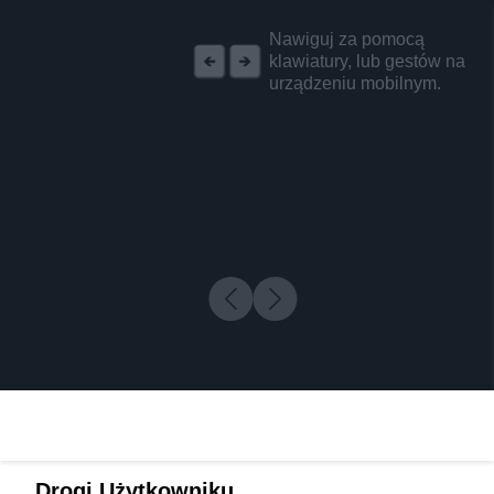
REKLAMA
Nawiguj za pomocą
klawiatury, lub gestów na
urządzeniu mobilnym.
Drogi Użytkowniku,