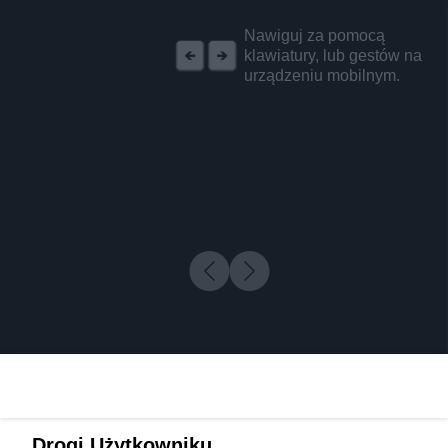
REKLAMA
Nawiguj za pomocą
klawiatury, lub gestów na
urządzeniu mobilnym.
Drogi Użytkowniku,