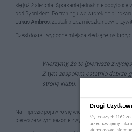
się już 2 sierpnia. Spotkanie jednak nie odbyło si
pod Rybnikiem. Po treningu we wtorek do autokar
Lukas Ambros
, zostali przez mieszkańców przyw
Czesi dostali wygodne miejsca siedzące, na który
Wierzymy, że to [pierwsze zwycięst
Z tym zespołem ostatnio dobrze gr
stronę klubu.
Drogi Użytkow
Na imprezie pojawiło się wiele osób, co ważne -
ca
My, naszych 1162 zau
pierwsze w tym sezonie zwycięstwo klubu.
przechowujemy informa
standardowe informac