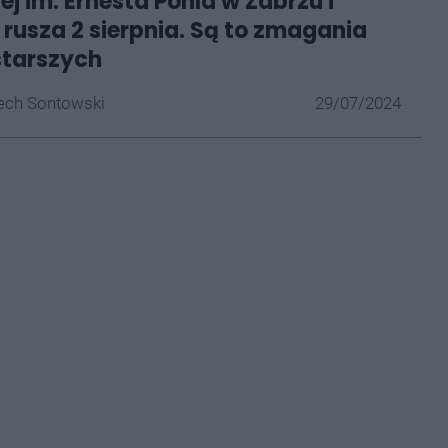
iej im. Ernesta Pohla w Zabrzu i
 rusza 2 sierpnia. Są to zmagania
starszych
ech Sontowski
29/07/2024