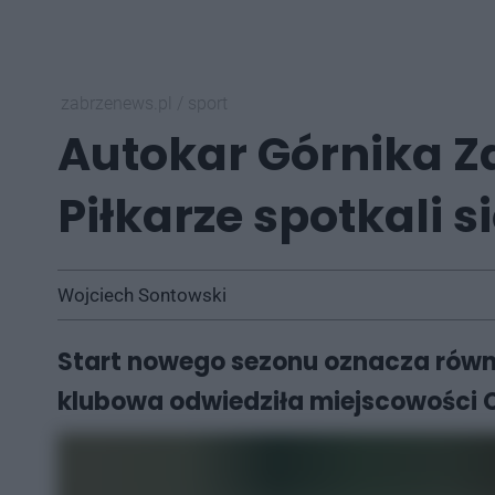
zabrzenews.pl
/
sport
Autokar Górnika Za
Piłkarze spotkali s
Wojciech Sontowski
Start nowego sezonu oznacza równi
klubowa odwiedziła miejscowości C