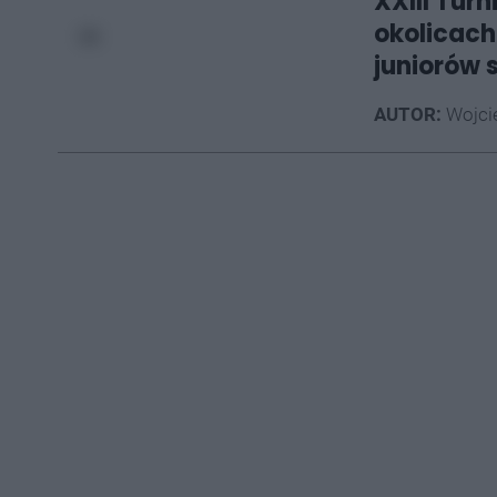
XXIII Turn
okolicach
juniorów 
AUTOR:
Wojci