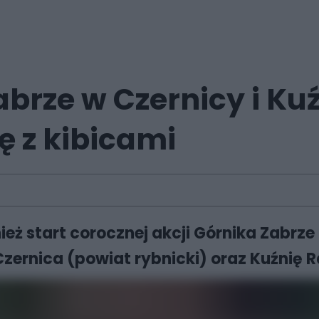
brze w Czernicy i Kuź
ię z kibicami
eż start corocznej akcji Górnika Zabrz
zernica (powiat rybnicki) oraz Kuźnię R