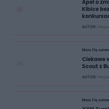
Apel o zm
Kibice be
konkursa
AUTOR:
Wojci
Może Cię zainte
Ciekawe w
Scout z Bu
AUTOR:
Wojci
Może Cię zainte