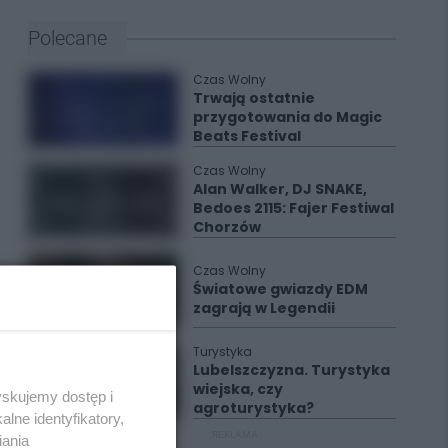
Polecane
Czas Wolny
Trwają ostatnie
przygotowania do Magic
Beats Festival
Czas Wolny
Alan Walker, DJ SNAKE,
Bedoes 2115: Fajer Festiwal
Chorzów
Czas Wolny
Światowe gwiazdy EDM
zagrają w Legendii
Turystyka
Lubelszczyzna. Turystyka
wiejska, czy
yskujemy dostęp i
agroturystyka?
lne identyfikatory,
REKLAMA
iania