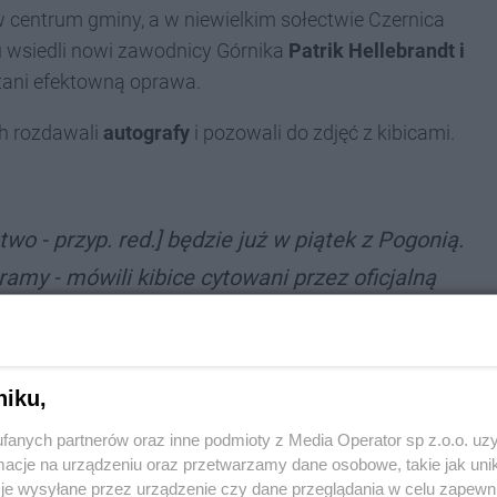
ę w centrum gminy, a w niewielkim sołectwie Czernica
u wsiedli nowi zawodnicy Górnika
Patrik Hellebrandt i
itani efektowną oprawa.
ch rozdawali
autografy
i pozowali do zdjęć z kibicami.
wo - przyp. red.] będzie już w piątek z Pogonią.
amy - mówili kibice cytowani przez oficjalną
niku,
łe rodziny
, łącznie z dziećmi. Każdy czeka na
fanych partnerów oraz inne podmioty z Media Operator sp z.o.o. uz
cje na urządzeniu oraz przetwarzamy dane osobowe, takie jak unika
je wysyłane przez urządzenie czy dane przeglądania w celu zapewn