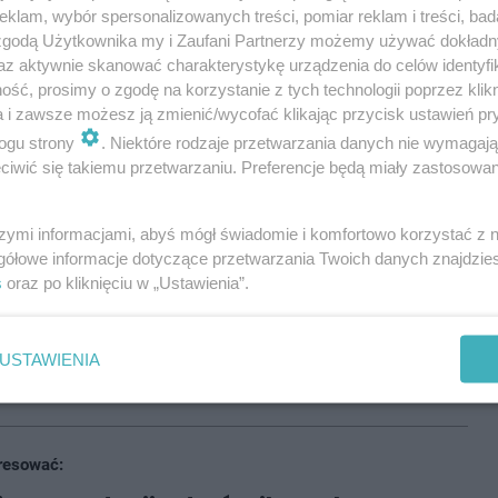
okarem
, a nawet wejść do środka. Ze względu na
klam, wybór spersonalizowanych treści, pomiar reklam i treści, bad
ie obecnych. Pan Tomasz z Kuźni Raciborskiej mówił,
 zgodą Użytkownika my i Zaufani Partnerzy możemy używać dokład
az aktywnie skanować charakterystykę urządzenia do celów identyfi
ść, prosimy o zgodę na korzystanie z tych technologii poprzez klikn
a i zawsze możesz ją zmienić/wycofać klikając przycisk ustawień pr
ogu strony
. Niektóre rodzaje przetwarzania danych nie wymagaj
iwić się takiemu przetwarzaniu. Preferencje będą miały zastosowania
ietne, a do tego sam autokar wygląda bardzo
szymi informacjami, abyś mógł świadomie i komfortowo korzystać z
gółowe informacje dotyczące przetwarzania Twoich danych znajdzi
s
oraz po kliknięciu w „Ustawienia”.
zu 3. kolejki PKO BP Ekstraklasy
Pogoń Szczecin
.
dze z 1 punktem na koncie i czekają na premierowe
USTAWIENIA
resować: