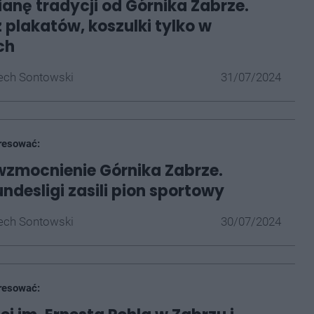
ianę tradycji od Górnika Zabrze.
z plakatów, koszulki tylko w
ch
ech Sontowski
31/07/2024
resować:
zmocnienie Górnika Zabrze.
ndesligi zasili pion sportowy
ech Sontowski
30/07/2024
resować: