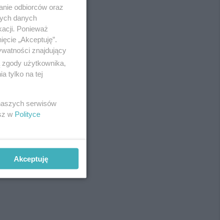
anie odbiorców oraz
nych danych
kacji. Ponieważ
ięcie „Akceptuję”.
ywatności znajdujący
ą zgody użytkownika,
 tylko na tej
 naszych serwisów
esz w
Polityce
Akceptuję