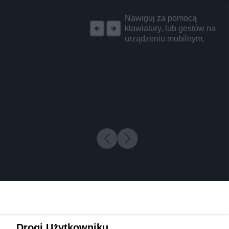
REKLAMA
Nawiguj za pomocą
klawiatury, lub gestów na
urządzeniu mobilnym.
Drogi Użytkowniku,