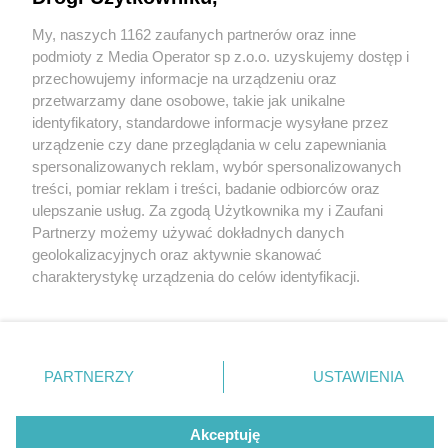
My, naszych 1162 zaufanych partnerów oraz inne
Wydawca mediów
lokalnych
podmioty z Media Operator sp z.o.o. uzyskujemy dostęp i
przechowujemy informacje na urządzeniu oraz
przetwarzamy dane osobowe, takie jak unikalne
identyfikatory, standardowe informacje wysyłane przez
urządzenie czy dane przeglądania w celu zapewniania
4 / 0
spersonalizowanych reklam, wybór spersonalizowanych
Nie zapomnij
treści, pomiar reklam i treści, badanie odbiorców oraz
zapoznać się z:
polityką prywatności
regulamin korzystania z portali
ulepszanie usług. Za zgodą Użytkownika my i Zaufani
Twoje
miasto
Skontakuj się
z nami
Partnerzy możemy używać dokładnych danych
Piekary Śląskie
Kontakt
geolokalizacyjnych oraz aktywnie skanować
Chorzów
Wydawca
charakterystykę urządzenia do celów identyfikacji.
Tarnowskie Góry
Redakcja
Ruda Śląska
Newsletter
Ponieważ cenimy Twoją prywatność, prosimy o zgodę na
Świętochłowice
Reklama
korzystanie z tych technologii poprzez kliknięcie
Tychy
„Akceptuję”. Zgoda jest dobrowolna i zawsze możesz ją
Bytom
Katowice
zmienić/wycofać klikając przycisk ustawień prywatności
REKLAMA
PARTNERZY
USTAWIENIA
Gliwice
znajdujący się w lewym dolnym rogu strony
. Niektóre
Zabrze
Zagłębie
rodzaje przetwarzania danych nie wymagają zgody
użytkownika, ale masz prawo sprzeciwić się takiemu
Akceptuję