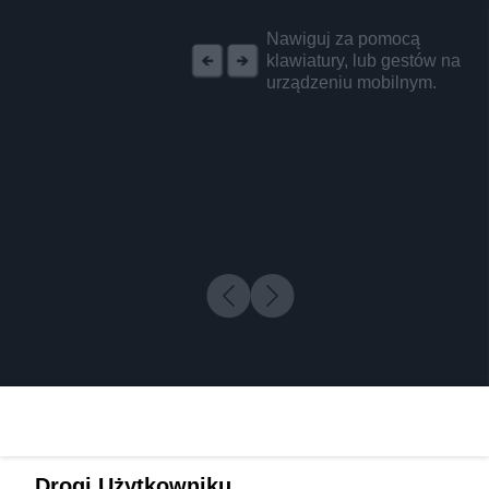
REKLAMA
Nawiguj za pomocą
klawiatury, lub gestów na
urządzeniu mobilnym.
Drogi Użytkowniku,