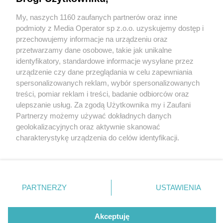
My, naszych 1160 zaufanych partnerów oraz inne
Wydawca mediów
lokalnych
podmioty z Media Operator sp z.o.o. uzyskujemy dostęp i
przechowujemy informacje na urządzeniu oraz
przetwarzamy dane osobowe, takie jak unikalne
identyfikatory, standardowe informacje wysyłane przez
urządzenie czy dane przeglądania w celu zapewniania
1 / 0
spersonalizowanych reklam, wybór spersonalizowanych
Nie zapomnij
treści, pomiar reklam i treści, badanie odbiorców oraz
zapoznać się z:
polityką prywatności
regulamin korzystania z portali
ulepszanie usług. Za zgodą Użytkownika my i Zaufani
Twoje
miasto
Skontakuj się
z nami
Partnerzy możemy używać dokładnych danych
Piekary Śląskie
Kontakt
geolokalizacyjnych oraz aktywnie skanować
Chorzów
Wydawca
charakterystykę urządzenia do celów identyfikacji.
Tarnowskie Góry
Redakcja
Ruda Śląska
Newsletter
Ponieważ cenimy Twoją prywatność, prosimy o zgodę na
Świętochłowice
Reklama
korzystanie z tych technologii poprzez kliknięcie
Tychy
„Akceptuję”. Zgoda jest dobrowolna i zawsze możesz ją
Bytom
Katowice
zmienić/wycofać klikając przycisk ustawień prywatności
REKLAMA
PARTNERZY
USTAWIENIA
Gliwice
znajdujący się w lewym dolnym rogu strony
. Niektóre
Zabrze
Zagłębie
rodzaje przetwarzania danych nie wymagają zgody
użytkownika, ale masz prawo sprzeciwić się takiemu
Akceptuję