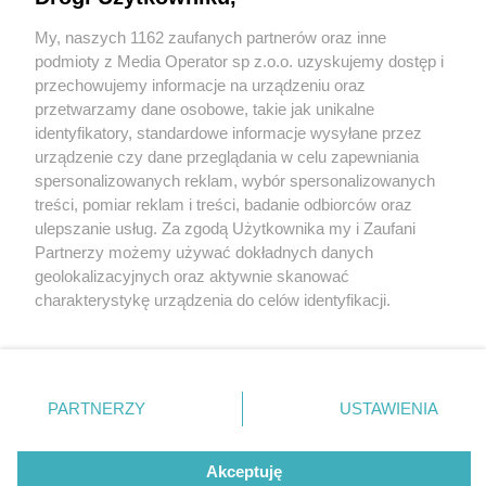
My, naszych 1162 zaufanych partnerów oraz inne
Wydawca mediów
lokalnych
podmioty z Media Operator sp z.o.o. uzyskujemy dostęp i
przechowujemy informacje na urządzeniu oraz
przetwarzamy dane osobowe, takie jak unikalne
identyfikatory, standardowe informacje wysyłane przez
urządzenie czy dane przeglądania w celu zapewniania
1 / 0
spersonalizowanych reklam, wybór spersonalizowanych
Nie zapomnij
treści, pomiar reklam i treści, badanie odbiorców oraz
zapoznać się z:
polityką prywatności
regulamin korzystania z portali
ulepszanie usług. Za zgodą Użytkownika my i Zaufani
Twoje
miasto
Skontakuj się
z nami
Partnerzy możemy używać dokładnych danych
Piekary Śląskie
Kontakt
geolokalizacyjnych oraz aktywnie skanować
Chorzów
Wydawca
charakterystykę urządzenia do celów identyfikacji.
Tarnowskie Góry
Redakcja
Ruda Śląska
Newsletter
Ponieważ cenimy Twoją prywatność, prosimy o zgodę na
Świętochłowice
Reklama
korzystanie z tych technologii poprzez kliknięcie
Tychy
„Akceptuję”. Zgoda jest dobrowolna i zawsze możesz ją
Bytom
Katowice
zmienić/wycofać klikając przycisk ustawień prywatności
REKLAMA
PARTNERZY
USTAWIENIA
Gliwice
znajdujący się w lewym dolnym rogu strony
. Niektóre
Zabrze
Zagłębie
rodzaje przetwarzania danych nie wymagają zgody
użytkownika, ale masz prawo sprzeciwić się takiemu
Akceptuję