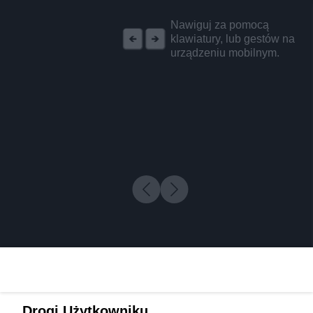
REKLAMA
Nawiguj za pomocą
klawiatury, lub gestów na
urządzeniu mobilnym.
Drogi Użytkowniku,