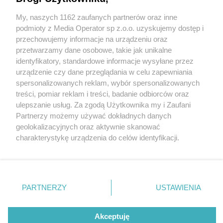
My, naszych 1162 zaufanych partnerów oraz inne
Wydawca mediów
lokalnych
podmioty z Media Operator sp z.o.o. uzyskujemy dostęp i
przechowujemy informacje na urządzeniu oraz
przetwarzamy dane osobowe, takie jak unikalne
identyfikatory, standardowe informacje wysyłane przez
urządzenie czy dane przeglądania w celu zapewniania
4 / 0
spersonalizowanych reklam, wybór spersonalizowanych
Nie zapomnij
treści, pomiar reklam i treści, badanie odbiorców oraz
zapoznać się z:
polityką prywatności
regulamin korzystania z portali
ulepszanie usług. Za zgodą Użytkownika my i Zaufani
Twoje
miasto
Skontakuj się
z nami
Partnerzy możemy używać dokładnych danych
Piekary Śląskie
Kontakt
geolokalizacyjnych oraz aktywnie skanować
Chorzów
Wydawca
charakterystykę urządzenia do celów identyfikacji.
Tarnowskie Góry
Redakcja
Ruda Śląska
Newsletter
Ponieważ cenimy Twoją prywatność, prosimy o zgodę na
Świętochłowice
Reklama
korzystanie z tych technologii poprzez kliknięcie
Tychy
„Akceptuję”. Zgoda jest dobrowolna i zawsze możesz ją
Bytom
Katowice
zmienić/wycofać klikając przycisk ustawień prywatności
REKLAMA
PARTNERZY
USTAWIENIA
Gliwice
znajdujący się w lewym dolnym rogu strony
. Niektóre
Zabrze
Zagłębie
rodzaje przetwarzania danych nie wymagają zgody
użytkownika, ale masz prawo sprzeciwić się takiemu
Akceptuję