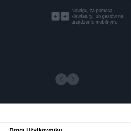
REKLAMA
Nawiguj za pomocą
klawiatury, lub gestów na
urządzeniu mobilnym.
Drogi Użytkowniku,